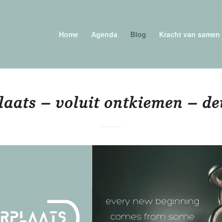
Home
Agenda
Blog
Kracht van samen
laats – voluit ontkiemen – d