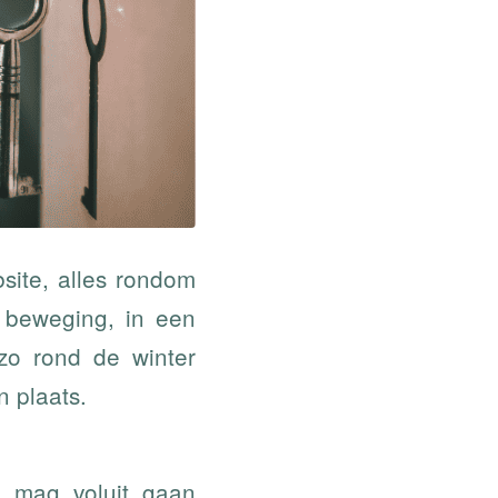
bsite, alles rondom
 beweging, in een
zo rond de winter
 plaats.
t mag voluit gaan