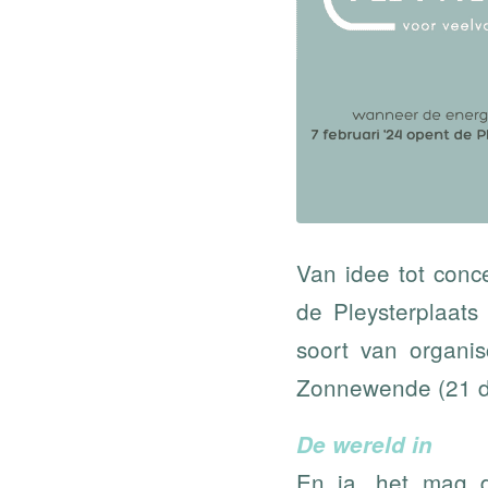
Van idee tot conce
de Pleysterplaat
soort van organi
Zonnewende (21 de
De wereld in
En ja, het mag d