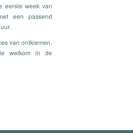
de eerste week van
 met een passend
uur.
ces van ontkiemen,
rte welkom in de