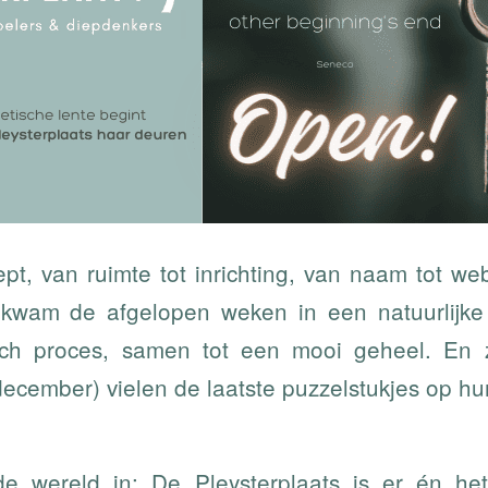
pt, van ruimte tot inrichting, van naam tot we
s kwam de afgelopen weken in een natuurlijke
sch proces, samen tot een mooi geheel. En 
cember) vielen de laatste puzzelstukjes op hun
e wereld in: De Pleysterplaats is er én he